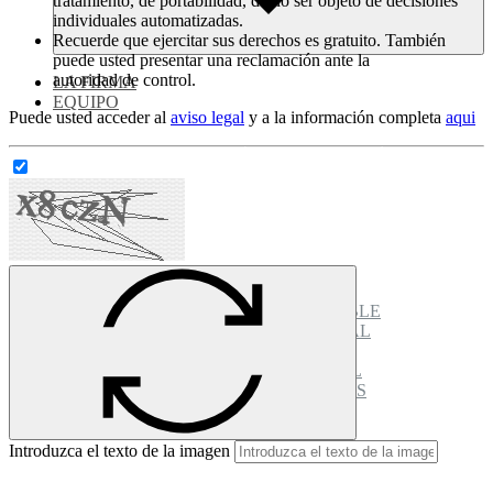
tratamiento, de portabilidad, de no ser objeto de decisiones
individuales automatizadas.
Recuerde que ejercitar sus derechos es gratuito. También
puede usted presentar una reclamación ante la
autoridad de control.
LA FIRMA
EQUIPO
Puede usted acceder al
aviso legal
y a la información completa
aqui
SERVICIOS
ASESORÍA Y GESTIÓN FISCAL
ASESORÍA Y GESTIÓN CONTABLE
ASESORÍA Y GESTIÓN LABORAL
ASESORÍA MERCANTIL
ADMINISTRADOR CONCURSAL
TESTAMENTARIA / SUCESIONES
ACTUALIDAD
Introduzca el texto de la imagen