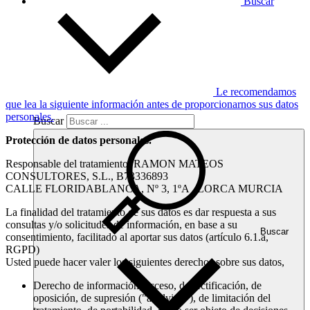
Buscar
Le recomendamos
que lea la siguiente información antes de proporcionarnos sus datos
personales.
Buscar
Protección de datos personales.
Responsable del tratamiento: RAMON MATEOS
CONSULTORES, S.L., B73336893
CALLE FLORIDABLANCA, Nº 3, 1ºA , LORCA MURCIA
La finalidad del tratamiento de sus datos es dar respuesta a sus
consultas y/o solicitudes de información, en base a su
Buscar
consentimiento, facilitado al aportar sus datos (artículo 6.1.a,
RGPD)
Usted puede hacer valer los siguientes derechos sobre sus datos,
Derecho de información, acceso, de rectificación, de
oposición, de supresión ("al olvido"), de limitación del